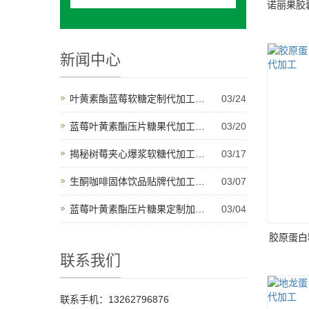
诺丽果胶
新闻中心
叶黄素酯蓝莓软糖定制代加工开启健康产品新纪元
03/24
蓝莓叶黄素酯压片糖果代加工将推动未来健康创新
03/20
揭秘树莓夹心爆浆软糖代加工背后的产业秘密与甜蜜故事
03/17
生酮咖啡固体饮品贴牌代加工为健康饮品市场带来新机遇
03/07
蓝莓叶黄素酯压片糖果定制加工是适应多样化市场需求的理想选择
03/04
胶原蛋白
联系我们
联系手机：13262796876