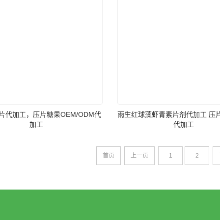
片代加工，压片糖果OEM/ODM代
雨生红球藻虾青素片剂代加工 压片
加工
代加工
首页
上一页
1
2