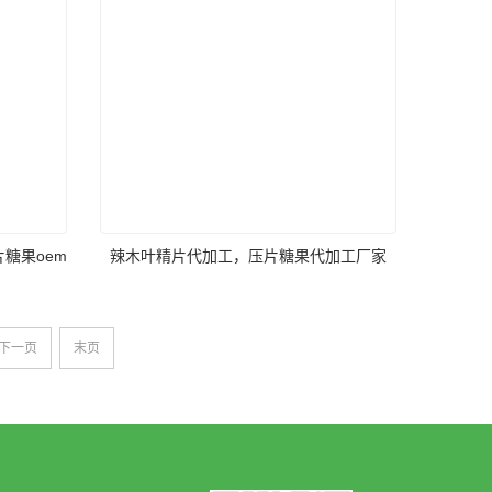
糖果oem
辣木叶精片代加工，压片糖果代加工厂家
下一页
末页