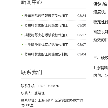
新闻中心
保健功
速度快，
叶黄素酯蓝莓软糖定制代加工开启健康产品新纪元
03/24
稳定性
蓝莓叶黄素酯压片糖果代加工将推动未来健康创新
03/20
可延长
揭秘树莓夹心爆浆软糖代加工背后的产业秘密与甜蜜故事
03/17
延效的目
生酮咖啡固体饮品贴牌代加工为健康饮品市场带来新机遇
03/07
蓝莓叶黄素酯压片糖果定制加工是适应多样化市场需求的理想选择
03/04
三、硬
1.原辅料
联系我们
内包、1
联系手机：13262796876
联系人：唐经理
联系地址：上海市闵行区浦锦路2049弄39
号608室