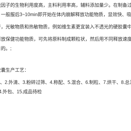
能因子的生物利用度高，主料利用率高，辅料添加量少。在制备
一般服后3~10min即开始在体内崩解释放功能物质，显效快、
好，光敏物质和热敏物质，例如维生素更宜装入不透光的硬胶囊
释放保健功能物质，可先将原料制成颗粒状，然后用不同释放速
的。;
胶囊生产工艺：
、2.外清、3.粉碎过筛、4.称配、5.混合、6.制粒、7.烘干、8.总
4.外包、15.成品待检