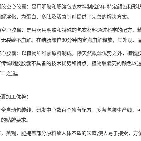
肠溶明胶空心胶囊：是用明胶和肠溶包衣材料制成的有特定颜色和
崩解溶化，为蛋白、多肽及活茵制剂提供了完善的解决方案。
结肠溶空心胶囊：是用药用明胶和特殊的包衣材料通过科学的配方
时无裂缝不崩解。在结肠部位30分钟内定点崩解释放，其外观、
植物空心胶囊：以植物纤维素原料制成，除天然概念优势之外，植
有传统明胶胶囊不具备的技术优势和特点。植物胶囊壳的颜色以
不二之选。
胶囊加工优势：
条全自动包装线、研发中心数百个独有配方，多条包装生产线，
户的贴牌要求。
洁，美观，能掩盖部分原料致人体不适的味道,使人易于接受，方