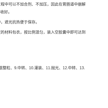
过程中可以不加合剂、不加压，因此在胃肠道中崩解
吸收好。
中，遮光抗热便于保存。
度的材料包衣，按比例混匀，装入空胶囊中即可达到
混整粒、9.中转、10.灌装、11.抛光、12.中转、13.