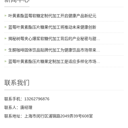
叶黄素酯蓝莓软糖定制代加工开启健康产品新纪元
蓝莓叶黄素酯压片糖果代加工将推动未来健康创新
揭秘树莓夹心爆浆软糖代加工背后的产业秘密与甜蜜故事
生酮咖啡固体饮品贴牌代加工为健康饮品市场带来新机遇
蓝莓叶黄素酯压片糖果定制加工是适应多样化市场需求的理想选择
联系我们
联系手机：13262796876
联系人：唐经理
联系地址：上海市闵行区浦锦路2049弄39号608室