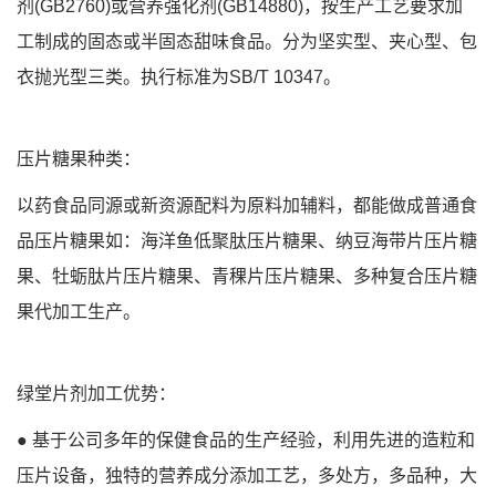
剂(GB2760)或营养强化剂(GB14880)，按生产工艺要求加
工制成的固态或半固态甜味食品。分为坚实型、夹心型、包
衣抛光型三类。执行标准为SB/T 10347。
压片糖果种类：
以药食品同源或新资源配料为原料加辅料，都能做成普通食
品压片糖果如：海洋鱼低聚肽压片糖果、纳豆海带片压片糖
果、牡蛎肽片压片糖果、青稞片压片糖果、多种复合压片糖
果代加工生产。
绿堂片剂加工优势：
● 基于公司多年的保健食品的生产经验，利用先进的造粒和
压片设备，独特的营养成分添加工艺，多处方，多品种，大