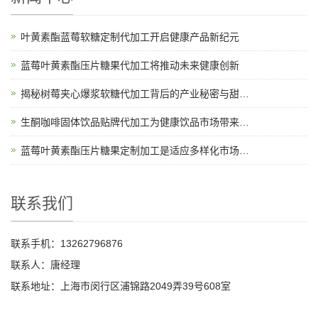
叶黄素酯蓝莓软糖定制代加工开启健康产品新纪元
蓝莓叶黄素酯压片糖果代加工将推动未来健康创新
揭秘树莓夹心爆浆软糖代加工背后的产业秘密与甜蜜故事
生酮咖啡固体饮品贴牌代加工为健康饮品市场带来新机遇
蓝莓叶黄素酯压片糖果定制加工是适应多样化市场需求的理想选择
联系我们
联系手机：13262796876
联系人：唐经理
联系地址：上海市闵行区浦锦路2049弄39号608室