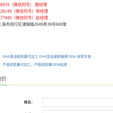
796876（微信同号） 唐经理
28149
（微信同号）
蒋经理
77940
（微信同号）
赵经理
上海市闵行区浦锦路2049弄39号608室
：DHA藻油软胶囊代加工 DHA藻油凝胶糖果OEM-绿堂生物
：芦荟软胶囊代加工，芦荟软胶囊OEM贴牌
询价
姓名：