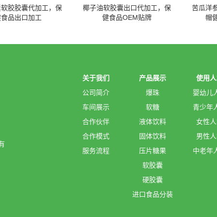
素软胶胶囊代加工，保
椰子油软胶囊出口代加工，保
苦瓜洋
健食品出口加工
健食品OEM贴牌
帽
关于我们
产品展示
使用人
公司简介
爆珠
婴幼儿
车间展示
软糖
青少年
合作伙伴
液体饮料
女性人
合作模式
固体饮料
男性人
有
服务流程
压片糖果
中老年
软胶囊
硬胶囊
进口食品分装