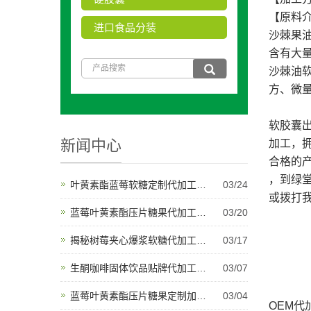
【原料
进口食品分装
沙棘果
含有大
沙棘油
方、微
软胶囊
新闻中心
加工，
合格的
，到绿
叶黄素酯蓝莓软糖定制代加工开启健康产品新纪元
03/24
或拨打我
蓝莓叶黄素酯压片糖果代加工将推动未来健康创新
03/20
揭秘树莓夹心爆浆软糖代加工背后的产业秘密与甜蜜故事
03/17
生酮咖啡固体饮品贴牌代加工为健康饮品市场带来新机遇
03/07
蓝莓叶黄素酯压片糖果定制加工是适应多样化市场需求的理想选择
03/04
OEM代