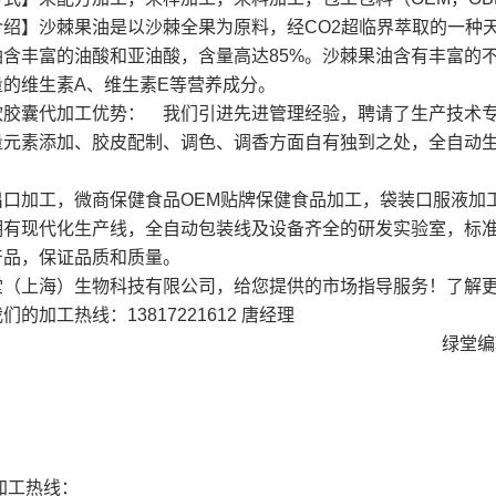
介绍】沙棘果油是以沙棘全果为原料，经CO2超临界萃取的一种
油含丰富的油酸和亚油酸，含量高达85%。沙棘果油含有丰富的
量的维生素A、维生素E等营养成分。
软胶囊代加工优势：
我们引进先进管理经验，聘请了生产技术专
量元素添加、胶皮配制、调色、调香方面自有独到之处，全自动
出口加工，微商保健食品OEM贴牌
保健食品加工，袋装口服液加工,
拥有现代化生产线，全自动包装线及设备齐全的研发实验室，标准
产品，保证品质和质量。
堂（上海）生物科技有限公司，给您提供的市场指导服务！了解
们的加工热线：13817221612 唐经理
绿堂编辑部--
加工热线：