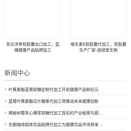
苦瓜洋参软胶囊出口加工，蓝
维生素E软胶囊代加工，软胶囊
帽健康产品贴牌加工
生产厂家-选绿堂生物
新闻中心
叶黄素酯蓝莓软糖定制代加工开启健康产品新纪元
蓝莓叶黄素酯压片糖果代加工将推动未来健康创新
揭秘树莓夹心爆浆软糖代加工背后的产业秘密与甜蜜故事
生酮咖啡固体饮品贴牌代加工为健康饮品市场带来新机遇