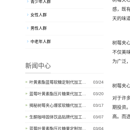
青少年人群
感，既
女性人群
天的味
男性人群
中老年人群
树莓夹
不仅美
为广泛
新闻中心
叶黄素酯蓝莓软糖定制代加工开启健康产品新纪元
03/24
树莓夹
蓝莓叶黄素酯压片糖果代加工将推动未来健康创新
03/20
对于许
揭秘树莓夹心爆浆软糖代加工背后的产业秘密与甜蜜故事
03/17
期投资
高。而
生酮咖啡固体饮品贴牌代加工为健康饮品市场带来新机遇
03/07
蓝莓叶黄素酯压片糖果定制加工是适应多样化市场需求的理想选择
03/04