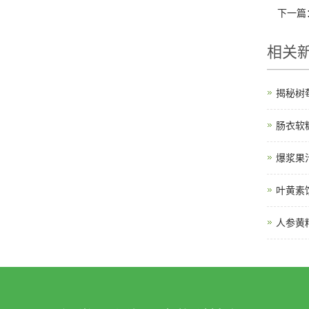
下一篇
相关
揭秘树
肠衣软
爆浆果
叶黄素
人参黄