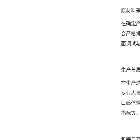
原材料
在确定
会严格
面调试
生产与
在生产
专业人
口感体
指标等
包装与