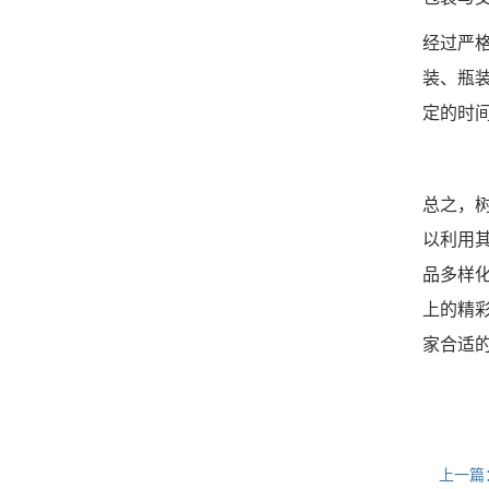
经过严
装、瓶
定的时
总之，
以利用
品多样
上的精
家合适
上一篇