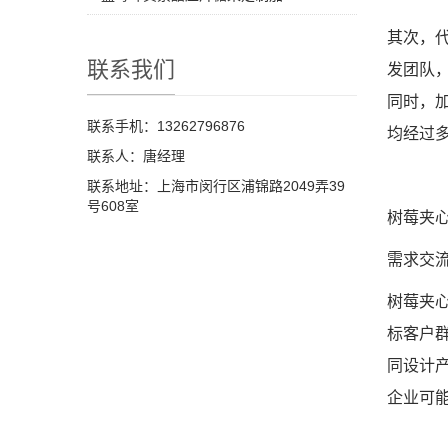
其次，
联系我们
发团队
同时，
联系手机：13262796876
均经过
联系人：唐经理
联系地址：上海市闵行区浦锦路2049弄39
号608室
树莓夹
需求交
树莓夹
标客户
同设计
企业可