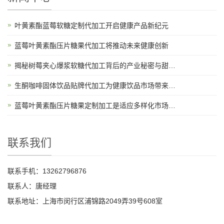
叶黄素酯蓝莓软糖定制代加工开启健康产品新纪元
蓝莓叶黄素酯压片糖果代加工将推动未来健康创新
揭秘树莓夹心爆浆软糖代加工背后的产业秘密与甜蜜故事
生酮咖啡固体饮品贴牌代加工为健康饮品市场带来新机遇
蓝莓叶黄素酯压片糖果定制加工是适应多样化市场需求的理想选择
联系我们
联系手机：13262796876
联系人：唐经理
联系地址：上海市闵行区浦锦路2049弄39号608室