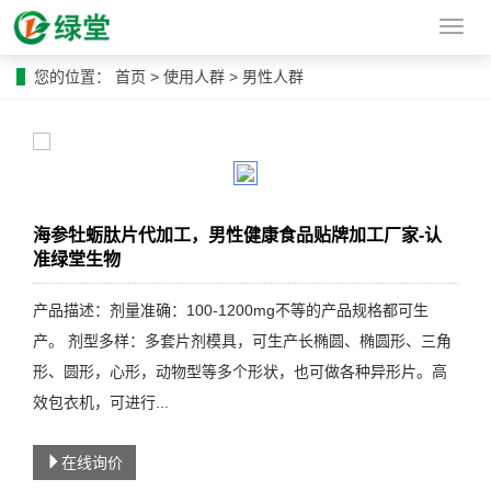
导
航
菜
您的位置：
首页
>
使用人群
>
男性人群
单
海参牡蛎肽片代加工，男性健康食品贴牌加工厂家-认
准绿堂生物
产品描述：剂量准确：100-1200mg不等的产品规格都可生
产。 剂型多样：多套片剂模具，可生产长椭圆、椭圆形、三角
形、圆形，心形，动物型等多个形状，也可做各种异形片。高
效包衣机，可进行...
在线询价