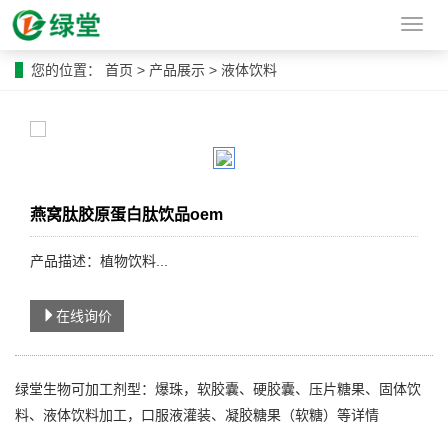
导
航
菜
您的位置：
首页
>
产品展示
>
液体饮料
单
燕窝肽胶原蛋白肽饮品oem
产品描述：植物饮料...
在线询价
绿堂生物可加工剂型：爆珠，软胶囊、硬胶囊、压片糖果、固体饮
料、液体饮料加工，口服液灌装、凝胶糖果（软糖）等详情