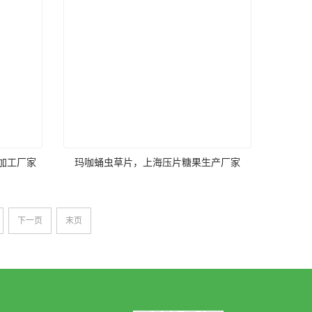
加工厂家
玛咖蛹虫草片，上海压片糖果生产厂家
下一页
末页