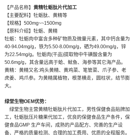
【产品名称】
黄精
牡蛎肽片代加工
【主要配料】牡蛎肽、黄精等
【规格】500mg~~1500mg
【原料介绍】牡蛎、黄精
牡蛎：牡蛎肉中富含多种矿物质及微量元素，其中钙含量为
40-94.04mg/g，铁为5.50-8.00mg/g，硒为49.00mg/g，锌
为22.54mg/g。牡蛎肉(干品)提取物中牛磺酸含量为
50.6mg/g，其含量远高于蛤、鱿鱼、海参等其它海产品。
黄精：黄精又名:鸡头黄精、黄鸡菜、笔管菜、爪子参、老
虎姜、鸡爪参。为黄精属植物，根茎横走，圆柱状，结节膨
大。
绿堂生物
OEM
优势：
绿堂生物主营黄精牡蛎肽片代加工，男性保健食品贴牌加
工，牡蛎肽压片糖果代加工，优良的保健食品生产条件，保
健食品GMP 生产车间，成熟的产品配方、完善的生产设
备、严格的质量检测、合理的加工费用、优质的全程服务。