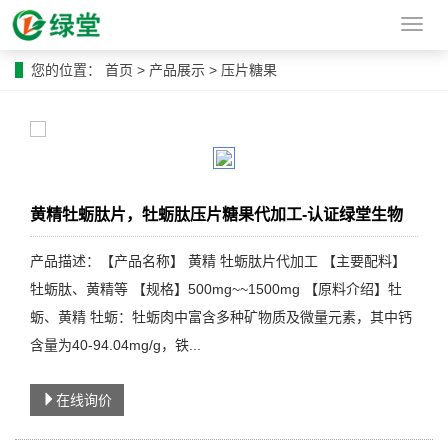
导
航
菜
您的位置：
首页
>
产品展示
>
压片糖果
单
黄精牡蛎肽片，牡蛎肽压片糖果代加工-认证绿堂生物
产品描述：【产品名称】 黄精 牡蛎肽片代加工 【主要配料】
牡蛎肽、黄精等 【规格】500mg~~1500mg 【原料介绍】牡
蛎、黄精 牡蛎：牡蛎肉中富含多种矿物质及微量元素，其中钙
含量为40-94.04mg/g，铁...
在线询价